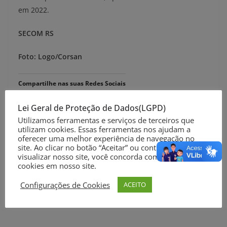
em 2022.
SECOM RS
Foto: Logo/Corsan
Compartilhe nas suas Redes Sociais
Lei Geral de Proteção de Dados(LGPD)
Utilizamos ferramentas e serviços de terceiros que
utilizam cookies. Essas ferramentas nos ajudam a
oferecer uma melhor experiência de navegação no
site. Ao clicar no botão “Aceitar” ou continuar a
visualizar nosso site, você concorda com o uso de
Três homens são baleados no Condomínio Bragança
cookies em nosso site.
em Rio Grande
Configurações de Cookies
ACEITO
Governadores ordenam desobstrução de rodovias
bloqueadas