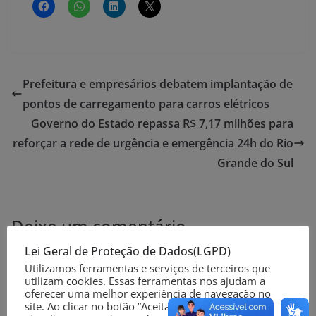
Prefeitura e empresários debatem implantação de
pontos de carregamento para carros elétricos
Governo do Estado repassa R$ 7,17 milhões para
reforçar a rede de urgência e emergência 24h do Rio
Grande do Sul
Deixe um comentário
Lei Geral de Proteção de Dados(LGPD)
O seu endereço de e-mail não será publicado.
Campos
Utilizamos ferramentas e serviços de terceiros que
obrigatórios são marcados com
*
utilizam cookies. Essas ferramentas nos ajudam a
oferecer uma melhor experiência de navegação no
site. Ao clicar no botão “Aceitar” ou continuar a
Comentário
*