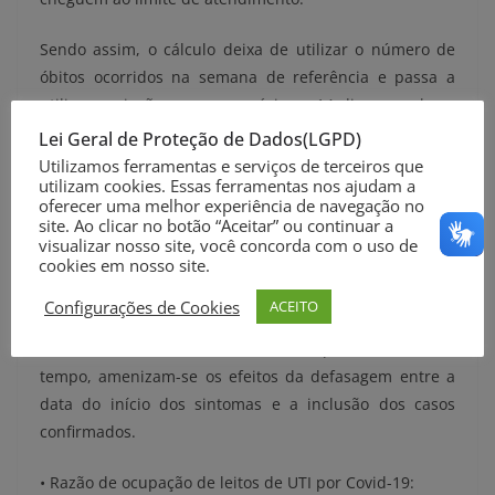
Sendo assim, o cálculo deixa de utilizar o número de
óbitos ocorridos na semana de referência e passa a
utilizar projeções para os próximos 14 dias, com base
na variação de pacientes confirmados para Covid-19 em
Lei Geral de Proteção de Dados(LGPD)
leitos de UTI e no número de óbitos acumulados na
Utilizamos ferramentas e serviços de terceiros que
utilizam cookies. Essas ferramentas nos ajudam a
semana de referência.
oferecer uma melhor experiência de navegação no
site. Ao clicar no botão “Aceitar” ou continuar a
• Indicador de Ativos/Recuperados:
visualizar nosso site, você concorda com o uso de
cookies em nosso site.
O indicador de Estágio da Evolução passa a considerar
todos os casos ativos na semana de referência em
Configurações de Cookies
ACEITO
relação aos recuperados nos 50 dias anteriores ao
início da semana. Ao considerar um período maior de
tempo, amenizam-se os efeitos da defasagem entre a
data do início dos sintomas e a inclusão dos casos
confirmados.
• Razão de ocupação de leitos de UTI por Covid-19: