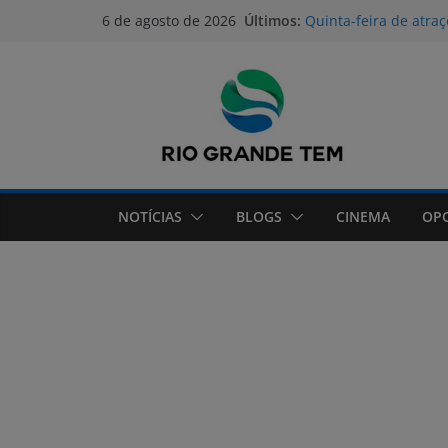
Pular
Últimos:
Quinta-feira de atra
6 de agosto de 2026
para
Grande Shopping
CIEX divulga aviso me
o
impacto climático p
conteúdo
Rio Grande faz ades
Unidade Móvel Odont
atendimentos para a
Inscrições para a 8ª
quinta-feira (6)
NOTÍCIAS
BLOGS
CINEMA
OP