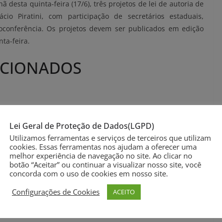
desta quinta-feira (17/6), três projetos de lei de autoria de
io Piratini, com participação de secretários estaduais,
eoconferência. Os projetos devem ser publicados em edição
nta-feira.
ANCIONADOS
Lei Geral de Proteção de Dados(LGPD)
reciclagem no âmbito do Programa de Incentivo à Inclusão e
Utilizamos ferramentas e serviços de terceiros que utilizam
i 11.853, de 29 de novembro de 2002, e dá outras providências.
cookies. Essas ferramentas nos ajudam a oferecer uma
melhor experiência de navegação no site. Ao clicar no
botão “Aceitar” ou continuar a visualizar nosso site, você
concorda com o uso de cookies em nosso site.
Configurações de Cookies
ACEITO
o Capital Estadual dos Eventos do Tradicionalismo Gaúcho.