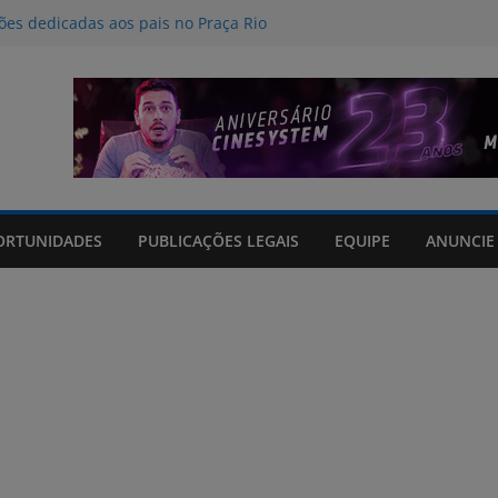
ções dedicadas aos pais no Praça Rio
teorológico e FURG eleva nível de
ara médio em Rio Grande
ão ao programa Educa + RS, do TCE
ológica divulga cronograma de
gosto em Rio Grande
 edição da Lei do Livro começam nesta
ORTUNIDADES
PUBLICAÇÕES LEGAIS
EQUIPE
ANUNCIE