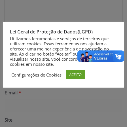
Lei Geral de Proteção de Dados(LGPD)
Utilizamos ferramentas e serviços de terceiros que
utilizam cookies. Essas ferramentas nos ajudam a
oferecer uma melhor experiência de navegação no
site. Ao clicar no botão “Aceitar” ou continuar a
visualizar nosso site, você concorda com o uso de
cookies em nosso site.
Nome
*
Configurações de Cookies
ACEITO
E-mail
*
Site