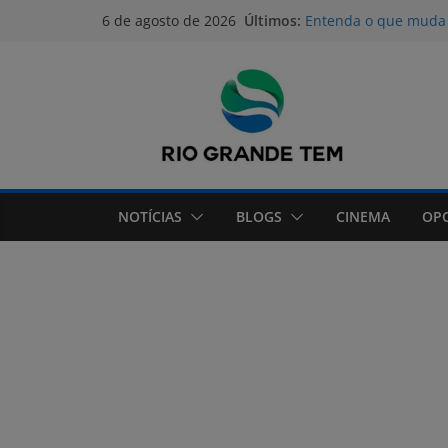
Pular
Últimos:
Entenda o que muda 
6 de agosto de 2026
para
RS Qualificação: Alu
Empilhadeira recebem
o
Anvisa proíbe produ
conteúdo
emagrecimento
Medicamento reduz e
fibrose cística
Lei prorroga uso do F
ao SUS
NOTÍCIAS
BLOGS
CINEMA
OP