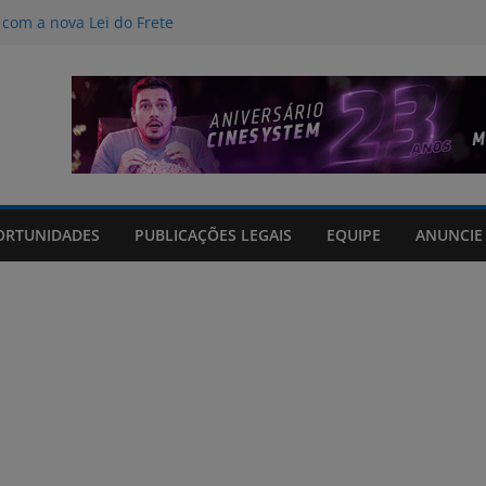
com a nova Lei do Frete
nos do curso de Operador de
 certificados
tos sem registro que prometiam
m até 85% internações no SUS por
GTS em hospitais filantrópicos ligados
ORTUNIDADES
PUBLICAÇÕES LEGAIS
EQUIPE
ANUNCIE