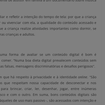
ente de assistir em família a um documentário sobre música
ar e refletir a intenção do tempo de tela: por que a criança
r ou vivenciar com ela, a qualidade do conteúdo acessado e
e a criança realize atividades importantes como dormir, se
tras crianças e adultos.
 uma forma de avaliar se um conteúdo digital é bom é
comer. “Numa boa dieta digital prevalecem conteúdos sem
cias falsas, mensagens discriminatórias e desafios perigosos”.
m que há respeito à privacidade e à identidade
online
. “São
mas que respeitam nossa capacidade de desconectar e nos
ara brincar, criar, ler, desenhar, jogar, entre inúmeras
nosco e com o outro. Em suma, bons conteúdos digitais são
àqueles de uso mais passivo -, são acessados com intenção e