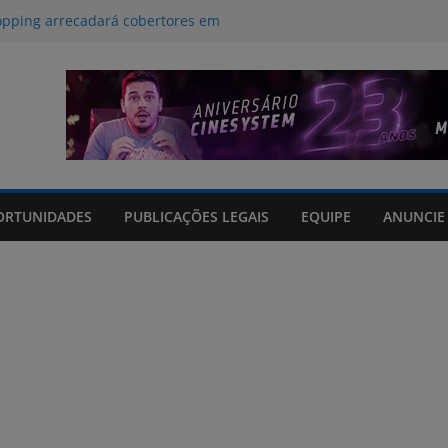
opping arrecadará cobertores em
da RECOM
Pais do Praça acontece neste domingo
am danos em 114 municípios e
cinco feridos no Rio Grande do Sul
 para a influência da inteligência
ritmos no desestímulo ao aleitamento
os em tempo real sobre o clima e
ORTUNIDADES
PUBLICAÇÕES LEGAIS
EQUIPE
ANUNCIE
 Grande do Sul