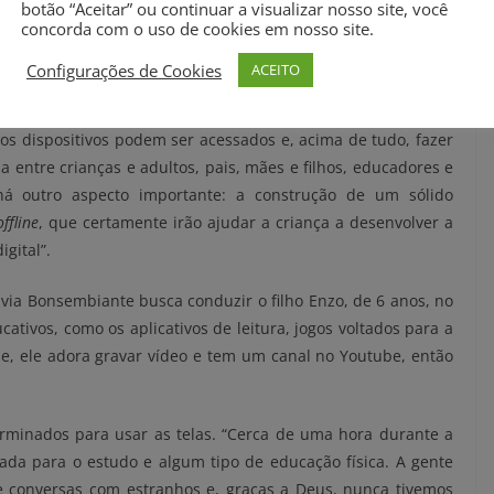
 diferente para cada faixa etária e deve ser adequada a cada
botão “Aceitar” ou continuar a visualizar nosso site, você
concorda com o uso de cookies em nosso site.
nteresses. Deve também ser baseada no diálogo, na escuta e
mo ela se apropria das tecnologias.
Configurações de Cookies
ACEITO
ido em cada fase da infância: dosar o tempo, considerar a
s dispositivos podem ser acessados e, acima de tudo, fazer
 entre crianças e adultos, pais, mães e filhos, educadores e
“há outro aspecto importante: a construção de um sólido
offline
, que certamente irão ajudar a criança a desenvolver a
gital”.
ávia Bonsembiante busca conduzir o filho Enzo, de 6 anos, no
ativos, como os aplicativos de leitura, jogos voltados para a
de, ele adora gravar vídeo e tem um canal no Youtube, então
rminados para usar as telas. “Cerca de uma hora durante a
ada para o estudo e algum tipo de educação física. A gente
e conversas com estranhos e, graças a Deus, nunca tivemos