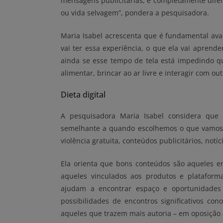
mensagens publicitárias, é completamente difer
ou vida selvagem”, pondera a pesquisadora.
Maria Isabel acrescenta que é fundamental avali
vai
ter
essa experiência, o que ela vai aprende
ainda se esse tempo de tela está impedindo qu
alimentar, brincar ao ar livre e interagir com ou
Dieta digital
A pesquisadora Maria Isabel considera que
semelhante a quando escolhemos o que vamos 
violência gratuita, conteúdos publicitários, notí
Ela orienta que bons conteúdos são aqueles e
aqueles vinculados aos produtos e platafor
ajudam a encontrar espaço e oportunidades p
possibilidades de encontros significativos co
aqueles que trazem mais autoria – em oposição 