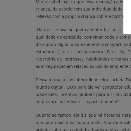
Maria Isabel explica que essa mediação ativa é
criança, de acordo com sua individualidade e i
reflexão com a própria criança sobre a forma co
“Há que se avaliar qual caminho faz mais sent
qualidade do conteúdo, combinar onde e como o
do mundo digital uma experiência compartilhada
estudantes”, diz a pesquisadora. Para ela, 
repertório de interesses, habilidades e rotinas
autorregulação em relação ao uso do ambiente di
Dessa forma, a consultora financeira Luciana Fl
mundo digital. “Digo para ele ver conteúdos educ
idade dele, incentivo também para a criativida
eu procuro incentivar essa parte também”.
Quanto ao tempo, ela diz que há horários dete
manhã e mais uma hora à noite. A tarde é volt
orienta sobre os conteúdos inadequados, sobr