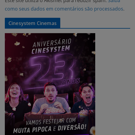
Este site utiliza o Akismet para reduzir spam.
Saiba
como seus dados em comentários são processados
.
Cinesystem Cinemas