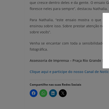
que cresce dentro deles e da gente. O ensaio G
floresce neles para sempre”, destacou Nathalia.
Para Nathalia, “este ensaio mostra o que re
ensinou sobre isso. Sobre prestar atenção nest
sobre vocês”.
Venha se encantar com toda a sensibilidade q
fotográfica.
Assessoria de Imprensa – Praça Rio Grande Sh
Clique aqui e participe do nosso Canal de Not
Compartilhe nas suas Redes Sociais