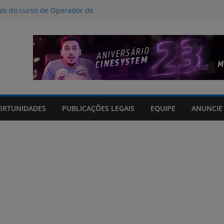
nos do curso de Operador de
 certificados
ção a crimes digitais contra crianças
á poucas chances de cura para o
acto climático, portaria suspende
is na FURG até sexta (7) pela manhã
Grande orienta antecipação de horários
cha
ORTUNIDADES
PUBLICAÇÕES LEGAIS
EQUIPE
ANUNCIE