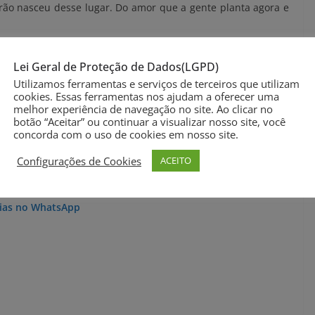
rão nasceu desse lugar. Do amor que a gente planta agora e
almente importa: os detalhes que passam. A fotografia me
Lei Geral de Proteção de Dados(LGPD)
es instantes. É sobre você e a conexão com quem você ama! É
Utilizamos ferramentas e serviços de terceiros que utilizam
cookies. Essas ferramentas nos ajudam a oferecer uma
melhor experiência de navegação no site. Ao clicar no
botão “Aceitar” ou continuar a visualizar nosso site, você
ue pode ser apresentada através das lentes de uma câmera
concorda com o uso de cookies em nosso site.
Configurações de Cookies
ACEITO
opping
ícias no WhatsApp