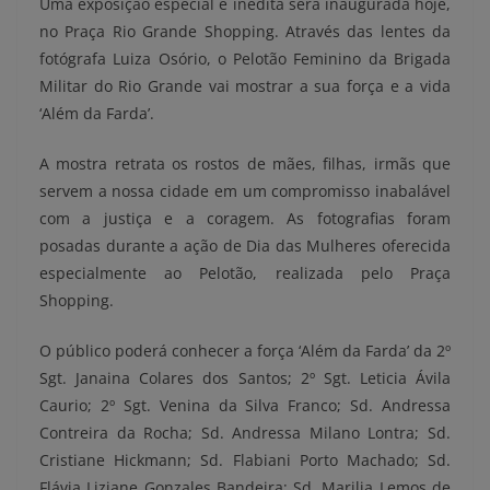
Uma exposição especial e inédita será inaugurada hoje,
no Praça Rio Grande Shopping. Através das lentes da
fotógrafa Luiza Osório, o Pelotão Feminino da Brigada
Militar do Rio Grande vai mostrar a sua força e a vida
‘Além da Farda’.
A mostra retrata os rostos de mães, filhas, irmãs que
servem a nossa cidade em um compromisso inabalável
com a justiça e a coragem. As fotografias foram
posadas durante a ação de Dia das Mulheres oferecida
especialmente ao Pelotão, realizada pelo Praça
Shopping.
O público poderá conhecer a força ‘Além da Farda’ da 2º
Sgt. Janaina Colares dos Santos; 2º Sgt. Leticia Ávila
Caurio; 2º Sgt. Venina da Silva Franco; Sd. Andressa
Contreira da Rocha; Sd. Andressa Milano Lontra; Sd.
Cristiane Hickmann; Sd. Flabiani Porto Machado; Sd.
Flávia Liziane Gonzales Bandeira; Sd. Marilia Lemos de