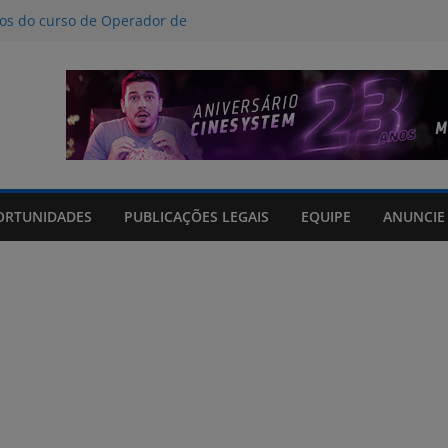
nos do curso de Operador de
 certificados
ção a crimes digitais contra crianças
á poucas chances de cura para o
acto climático, portaria suspende
is na FURG até sexta (7) pela manhã
Grande orienta antecipação de horários
cha
ORTUNIDADES
PUBLICAÇÕES LEGAIS
EQUIPE
ANUNCIE