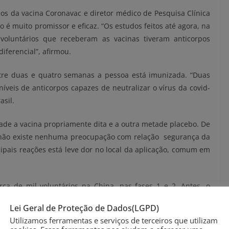
os da vacina Coronavac e diretor médico de Pesquisa Clínica
o é muito promissor e eficaz. “Os estudos feitos até agora, na
luntários que receberam as vacinas tiveram anticorpos
iferencial”, afirmou.
tre duas e quatro semanas a pessoa está imunizada. “Duas
veis de anticorpos capazes de neutralizar o vírus da covid-
asil.
de a vacina propriamente dita e a outra metade placebo. De
, não existe nenhuma preocupação com relação segurança da
ncipais reações está leve dor no local da aplicação, comum em
erca de mil voluntários na China, nas fases 1 e 2. Antes, o
sentou resultados expressivos em termos de resposta imune
Lei Geral de Proteção de Dados(LGPD)
Utilizamos ferramentas e serviços de terceiros que utilizam