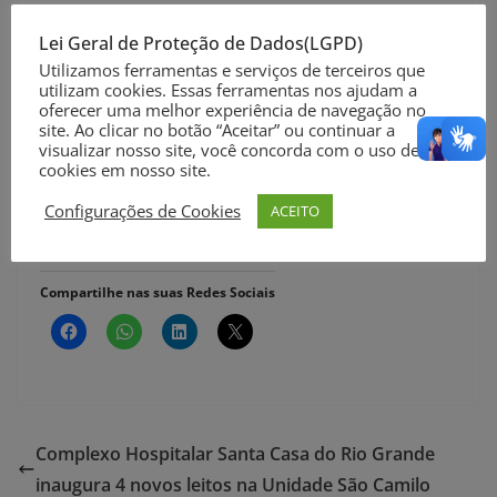
Leite: queda de 50 %
Lei Geral de Proteção de Dados(LGPD)
Utilizamos ferramentas e serviços de terceiros que
Soja: queda de 40%
utilizam cookies. Essas ferramentas nos ajudam a
oferecer uma melhor experiência de navegação no
site. Ao clicar no botão “Aceitar” ou continuar a
Hortigranjeiros: queda de 30%
visualizar nosso site, você concorda com o uso de
cookies em nosso site.
Assessoria de Comunicação PMRG
Configurações de Cookies
ACEITO
Foto: Divulgação
Compartilhe nas suas Redes Sociais
Complexo Hospitalar Santa Casa do Rio Grande
inaugura 4 novos leitos na Unidade São Camilo