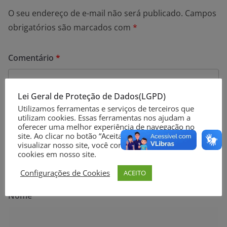
O seu endereço de e-mail não será publicado.
Campos
obrigatórios são marcados com
*
Comentário
*
Lei Geral de Proteção de Dados(LGPD)
Utilizamos ferramentas e serviços de terceiros que
utilizam cookies. Essas ferramentas nos ajudam a
oferecer uma melhor experiência de navegação no
site. Ao clicar no botão “Aceitar” ou continuar a
visualizar nosso site, você concorda com o uso de
cookies em nosso site.
Configurações de Cookies
ACEITO
Nome
*