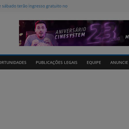
e sábado terão ingresso gratuito no
 Rio Grande Shopping
am danos em 114 municípios e
cinco feridos no Rio Grande do Sul
 para a influência da inteligência
ritmos no desestímulo ao aleitamento
os em tempo real sobre o clima e
 Grande do Sul
opping arrecadará cobertores em
ORTUNIDADES
PUBLICAÇÕES LEGAIS
EQUIPE
ANUNCIE
da RECOM