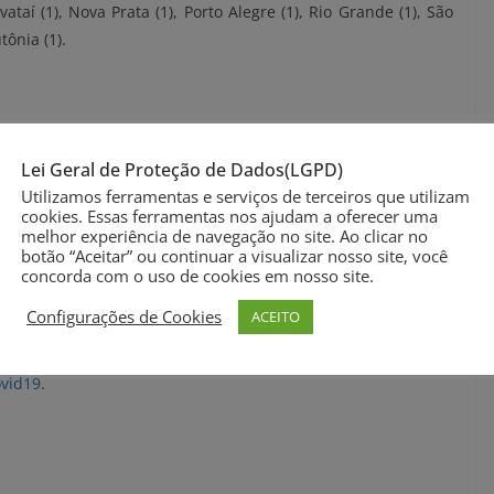
avataí (1), Nova Prata (1), Porto Alegre (1), Rio Grande (1), São
tônia (1).
os)
os)
Lei Geral de Proteção de Dados(LGPD)
Utilizamos ferramentas e serviços de terceiros que utilizam
os)
cookies. Essas ferramentas nos ajudam a oferecer uma
os)
melhor experiência de navegação no site. Ao clicar no
botão “Aceitar” ou continuar a visualizar nosso site, você
 anos)
concorda com o uso de cookies em nosso site.
 anos)
Configurações de Cookies
ACEITO
os)
ovid19
.