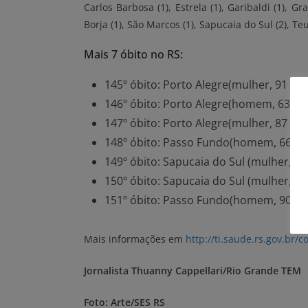
Carlos Barbosa (1), Estrela (1), Garibaldi (1), Gr
Borja (1), São Marcos (1), Sapucaia do Sul (2), Teu
Mais 7 óbito no RS:
145º óbito: Porto Alegre(mulher, 91 an
146º óbito: Porto Alegre(homem, 63 an
147º óbito: Porto Alegre(mulher, 87 an
148º óbito: Passo Fundo(homem, 66 an
149º óbito: Sapucaia do Sul (mulher, 80
150º óbito: Sapucaia do Sul (mulher, 86
151º óbito: Passo Fundo(homem, 90 an
Mais informações em
http://
ti.saude.rs.gov.br/c
Jornalista Thuanny Cappellari/Rio Grande TEM
Foto: Arte/SES RS