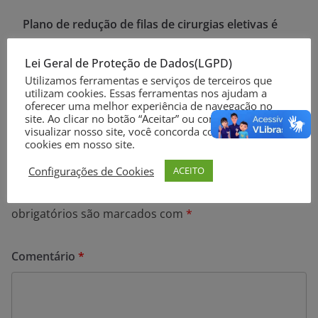
Plano de redução de filas de cirurgias eletivas é
pauta de reunião entre Secretaria da Saúde e
Lei Geral de Proteção de Dados(LGPD)
municípios
Utilizamos ferramentas e serviços de terceiros que
11 novos casos confirmados de coronavírus nesta
utilizam cookies. Essas ferramentas nos ajudam a
quarta-feira (15) em Rio Grande
oferecer uma melhor experiência de navegação no
site. Ao clicar no botão “Aceitar” ou continuar a
visualizar nosso site, você concorda com o uso de
cookies em nosso site.
Deixe um comentário
Configurações de Cookies
ACEITO
O seu endereço de e-mail não será publicado.
Campos
obrigatórios são marcados com
*
Comentário
*