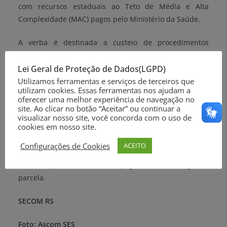
com recursos estaduais ao Teto de Média e Alta
Complexidade (MAC) pagos pelo Ministério da Saúde.
A verba é destinada a custeio de procedimentos
ambulatoriais e hospitalares nos serviços de média e
alta complexidade por meio do SUS. São beneficiadas
Lei Geral de Proteção de Dados(LGPD)
mais de 200 instituições que têm contratos com o
Utilizamos ferramentas e serviços de terceiros que
utilizam cookies. Essas ferramentas nos ajudam a
governo. Com essa medida, fica mantida a regularidade
oferecer uma melhor experiência de navegação no
nos repasses do exercício de 2020.
site. Ao clicar no botão “Aceitar” ou continuar a
visualizar nosso site, você concorda com o uso de
cookies em nosso site.
Acesse
aqui
a lista de todos hospitais beneficiados e
valores a cada instituição.
Configurações de Cookies
ACEITO
Acesse
aqui
o relatório de pagamentos da segunda
parcela.
SECOM RS
Foto: Ascom SES