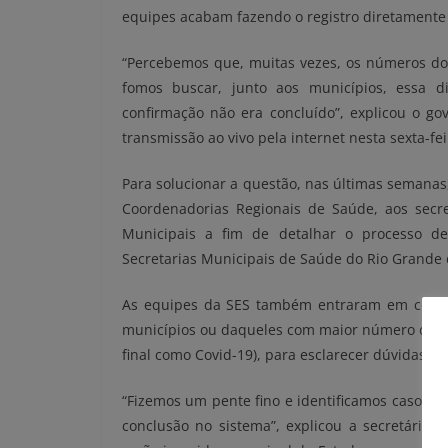
equipes acabam fazendo o registro diretamente 
“Percebemos que, muitas vezes, os números do
fomos buscar, junto aos municípios, essa d
confirmação não era concluído”, explicou o go
transmissão ao vivo pela internet nesta sexta-feir
Para solucionar a questão, nas últimas semanas,
Coordenadorias Regionais de Saúde, aos secre
Municipais a fim de detalhar o processo d
Secretarias Municipais de Saúde do Rio Grande
As equipes da SES também entraram em contat
municípios ou daqueles com maior número de pos
final como Covid-19), para esclarecer dúvidas a 
“Fizemos um pente fino e identificamos casos q
conclusão no sistema”, explicou a secretária A