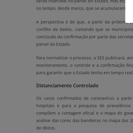
serão inseridos no painel do Estado, mas esse n
no tempo, desde março, que se acumularam e se
A perspectiva é de que, a partir da próxima 
conflito de dados, contando que os município
conclusão da confirmação por parte das secret
painel do Estado.
Para normatizar o processo, a SES publicará, ain
monitoramento, o controle e a confirmação fina
para garantir que o Estado tenha em tempo real
Distanciamento Controlado
Os casos confirmados de coronavírus a partir
hospitais e para a pesquisa de prevalência 
compõem a contagem oficial e o mapa do gover
análise das cores das bandeiras no mapa das 20
de óbitos.