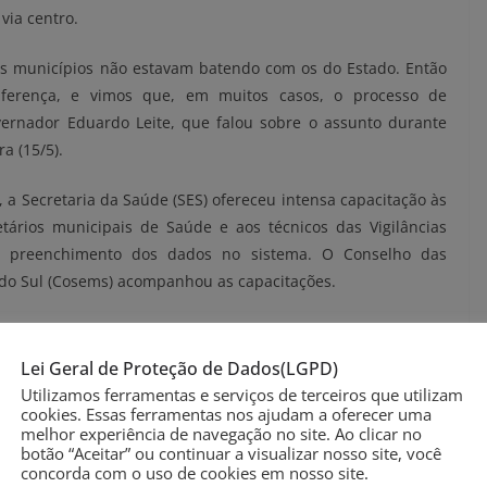
via centro.
s municípios não estavam batendo com os do Estado. Então
iferença, e vimos que, em muitos casos, o processo de
vernador Eduardo Leite, que falou sobre o assunto durante
a (15/5).
 a Secretaria da Saúde (SES) ofereceu intensa capacitação às
tários municipais de Saúde e aos técnicos das Vigilâncias
e preenchimento dos dados no sistema. O Conselho das
 do Sul (Cosems) acompanhou as capacitações.
o com as secretarias municipais, em especial dos maiores
síveis casos notificados sem conclusão (sem a identificação
Lei Geral de Proteção de Dados(LGPD)
respeito do processo.
Utilizamos ferramentas e serviços de terceiros que utilizam
cookies. Essas ferramentas nos ajudam a oferecer uma
melhor experiência de navegação no site. Ao clicar no
ue estavam contabilizados nos municípios, mas sem a devida
botão “Aceitar” ou continuar a visualizar nosso site, você
rita Bergmann. Nesta sexta-feira (15/5), 496 casos positivos
concorda com o uso de cookies em nosso site.