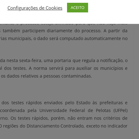
úmero não reflete uma realidade de hoje. “São casos diluídos
Configurações de Cookies
ACEITO
rão computados nesta sexta”, destacou.
semana, o processo esteja alinhado para que não haja mais
s também participem diariamente do processo. A partir da
arias municipais, o dado será computado automaticamente no
da nesta sexta-feira, uma portaria que regula a notificação, o
l dos testes. A norma servirá para auxiliar os municípios e
 os dados relativos a pessoas contaminadas.
 dos testes rápidos enviados pelo Estado às prefeituras e
coordenada pela Universidade Federal de Pelotas (UFPel)
no. Os testes rápidos, porém, não entram nos critérios de
 regiões do Distanciamento Controlado, exceto no indicador