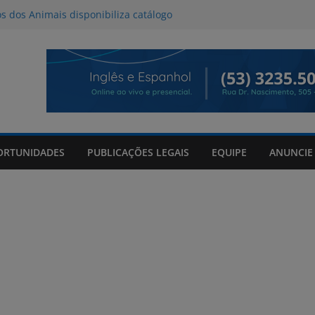
os dos Animais disponibiliza catálogo
oção
l deve provocar tempestades e ventos
de entre quinta e sexta-feira
da Tributo a Raul Seixas no Praça
om mateada e shows no Praça Shopping
de 06/08/2026
ORTUNIDADES
PUBLICAÇÕES LEGAIS
EQUIPE
ANUNCIE