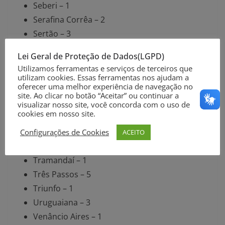
Seberi – 1
Serafina Corrêa – 2
Sertão – 3
Tapejara – 4
Lei Geral de Proteção de Dados(LGPD)
Tapera – 2
Utilizamos ferramentas e serviços de terceiros que
Tapes – 1
utilizam cookies. Essas ferramentas nos ajudam a
oferecer uma melhor experiência de navegação no
Taquari – 4
site. Ao clicar no botão “Aceitar” ou continuar a
Tenente Portela – 3
visualizar nosso site, você concorda com o uso de
cookies em nosso site.
Teutônia – 9
Tiradentes do Sul – 1
Configurações de Cookies
ACEITO
Torres – 1
Tramandaí – 1
Três Passos – 5
Triunfo – 1
Uruguaiana – 3
Venâncio Aires – 1