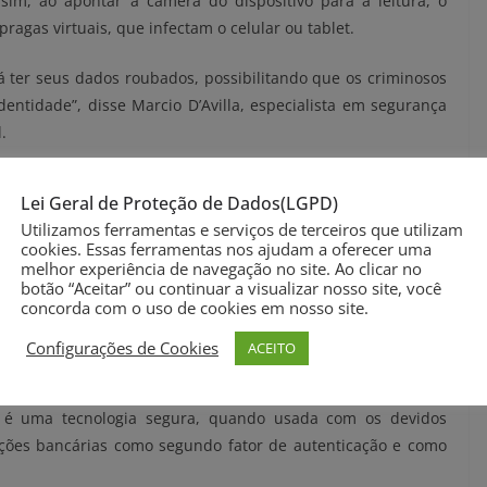
sim, ao apontar a câmera do dispositivo para a leitura, o
agas virtuais, que infectam o celular ou tablet.
 ter seus dados roubados, possibilitando que os criminosos
entidade”, disse Marcio D’Avilla, especialista em segurança
.
verá usar QR Codes que foram enviados de um remetente
Lei Geral de Proteção de Dados(LGPD)
âneas.
Utilizamos ferramentas e serviços de terceiros que utilizam
cookies. Essas ferramentas nos ajudam a oferecer uma
tenta ao endereço ao qual está sendo direcionada. Se houver
melhor experiência de navegação no site. Ao clicar no
se o endereço estiver encurtado, a chance de ser um golpe é
botão “Aceitar” ou continuar a visualizar nosso site, você
concorda com o uso de cookies em nosso site.
ormulário, nunca deve fornecer senhas ou dados pessoais
Configurações de Cookies
ACEITO
e o QR Code é uma ferramenta importante para agilizar o dia
, é uma tecnologia segura, quando usada com os devidos
uições bancárias como segundo fator de autenticação e como