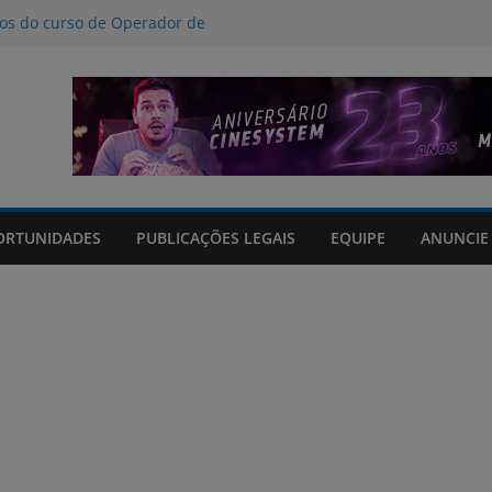
nos do curso de Operador de
 certificados
ção a crimes digitais contra crianças
á poucas chances de cura para o
acto climático, portaria suspende
is na FURG até sexta (7) pela manhã
Grande orienta antecipação de horários
cha
ORTUNIDADES
PUBLICAÇÕES LEGAIS
EQUIPE
ANUNCIE