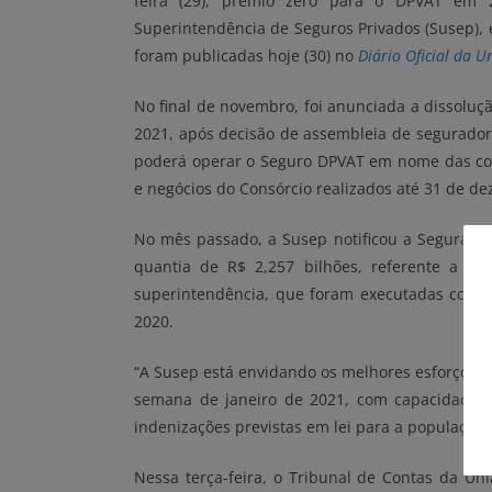
feira (29), prêmio zero para o DPVAT em 
Superintendência de Seguros Privados (Susep), 
foram publicadas hoje (30) no
Diário Oficial da U
No final de novembro, foi anunciada a dissoluç
2021, após decisão de assembleia de seguradora
poderá operar o Seguro DPVAT em nome das cons
e negócios do Consórcio realizados até 31 de d
No mês passado, a Susep notificou a Segurador
quantia de R$ 2,257 bilhões, referente a 2.1
superintendência, que foram executadas com r
2020.
“A Susep está envidando os melhores esforços par
semana de janeiro de 2021, com capacidade t
indenizações previstas em lei para a população b
Nessa terça-feira, o Tribunal de Contas da Un