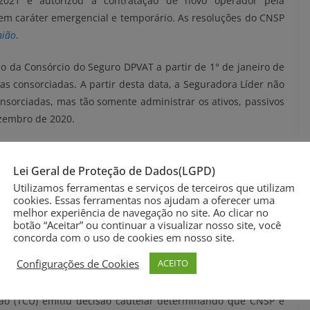
2021 e autorizou a contratação de novo operador pela
em caráter emergencial e temporário. As resoluções do CNSP
nião
.
ão da Consórcio do Seguro DPVAT a partir de 1° de janeiro de
s consorciadas. A partir desta data, a Seguradora Líder não
orciadas, mas tão somente administrar os ativos, passivos
ezembro de 2020.
a Líder a recolher ao caixa dos recursos do Seguro DPVAT a
19 despesas consideradas irregulares pela fiscalização da
Lei Geral de Proteção de Dados(LGPD)
ecursos públicos do seguro DPVAT entre os anos de 2008 e
Utilizamos ferramentas e serviços de terceiros que utilizam
cookies. Essas ferramentas nos ajudam a oferecer uma
melhor experiência de navegação no site. Ao clicar no
botão “Aceitar” ou continuar a visualizar nosso site, você
a viabilizar a contratação de pessoa jurídica, já na primeira
concorda com o uso de cookies em nosso site.
écnica e operacional para assumir o DPVAT, garantindo as
Configurações de Cookies
ACEITO
rasileira”, diz a superintendência em nota.
ião (TCU) emitiu decisão cautelar determinando que CNSP e