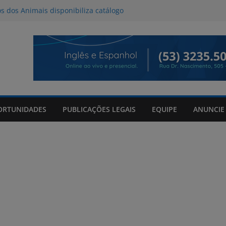
os dos Animais disponibiliza catálogo
oção
l deve provocar tempestades e ventos
de entre quinta e sexta-feira
da Tributo a Raul Seixas no Praça
om mateada e shows no Praça Shopping
de 06/08/2026
ORTUNIDADES
PUBLICAÇÕES LEGAIS
EQUIPE
ANUNCIE