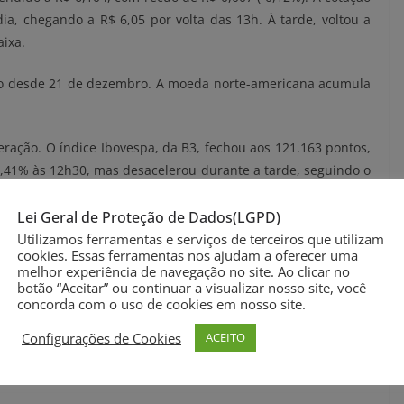
a, chegando a R$ 6,05 por volta das 13h. À tarde, voltou a
aixa.
to desde 21 de dezembro. A moeda norte-americana acumula
ação. O índice Ibovespa, da B3, fechou aos 121.163 pontos,
1,41% às 12h30, mas desacelerou durante a tarde, seguindo o
Lei Geral de Proteção de Dados(LGPD)
tativa de que o governo do presidente eleito Donald Trump
Utilizamos ferramentas e serviços de terceiros que utilizam
cookies. Essas ferramentas nos ajudam a oferecer uma
 países, medida prometida durante a campanha eleitoral. No
melhor experiência de navegação no site. Ao clicar no
no durante a tarde, após Trump conceder uma entrevista em
botão “Aceitar” ou continuar a visualizar nosso site, você
ndia e o Canal do Panamá.
concorda com o uso de cookies em nosso site.
Configurações de Cookies
ACEITO
itaram a queda acentuada do dólar durante a manhã para
 Isso contribuiu para que a divisa voltasse à estabilidade