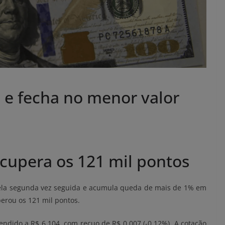
0 e fecha no menor valor
ecupera os 121 mil pontos
ela segunda vez seguida e acumula queda de mais de 1% em
erou os 121 mil pontos.
vendido a R$ 6,104, com recuo de R$ 0,007 (-0,12%). A cotação