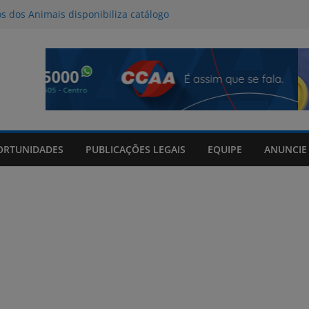
os dos Animais disponibiliza catálogo
oção
l deve provocar tempestades e ventos
de entre quinta e sexta-feira
da Tributo a Raul Seixas no Praça
om mateada e shows no Praça Shopping
de 06/08/2026
ORTUNIDADES
PUBLICAÇÕES LEGAIS
EQUIPE
ANUNCIE