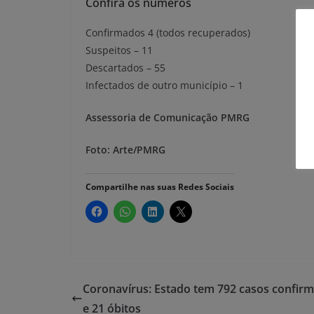
Confira os números
Confirmados 4 (todos recuperados)
Suspeitos – 11
Descartados – 55
Infectados de outro município – 1
Assessoria de Comunicação PMRG
Foto: Arte/PMRG
Compartilhe nas suas Redes Sociais
Coronavírus: Estado tem 792 casos confir
e 21 óbitos