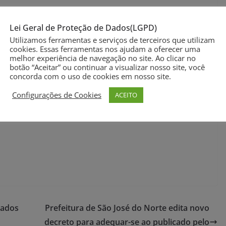
Lei Geral de Proteção de Dados(LGPD)
Utilizamos ferramentas e serviços de terceiros que utilizam
cookies. Essas ferramentas nos ajudam a oferecer uma
melhor experiência de navegação no site. Ao clicar no
botão “Aceitar” ou continuar a visualizar nosso site, você
concorda com o uso de cookies em nosso site.
Configurações de Cookies
ACEITO
mados
Prefeitura de São José do Norte edita novo
decreto para adequar-se ao publicado pelo