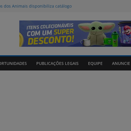
os dos Animais disponibiliza catálogo
oção
l deve provocar tempestades e ventos
de entre quinta e sexta-feira
da Tributo a Raul Seixas no Praça
om mateada e shows no Praça Shopping
de 06/08/2026
ORTUNIDADES
PUBLICAÇÕES LEGAIS
EQUIPE
ANUNCIE