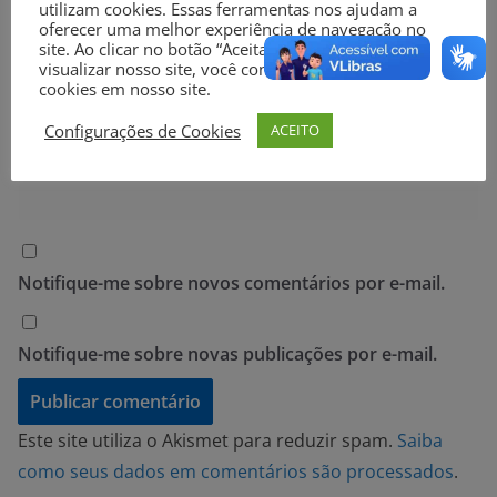
utilizam cookies. Essas ferramentas nos ajudam a
oferecer uma melhor experiência de navegação no
E-mail
*
site. Ao clicar no botão “Aceitar” ou continuar a
visualizar nosso site, você concorda com o uso de
cookies em nosso site.
Configurações de Cookies
ACEITO
Site
Notifique-me sobre novos comentários por e-mail.
Notifique-me sobre novas publicações por e-mail.
Este site utiliza o Akismet para reduzir spam.
Saiba
como seus dados em comentários são processados
.