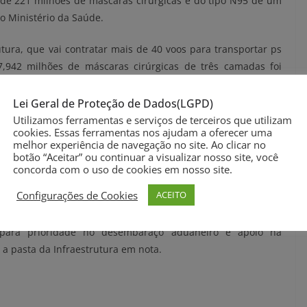
 de 221 milhões de máscaras cirúrgicas e do tipo N95 de um
o Ministério da Saúde.
rutura, que vai contratar mais de 40 voos para transportar ps
7,942 milhões de máscaras cirúrgicas de três camadas foi
eing-777, que aterrissou no Aeroporto Internacional de
Lei Geral de Proteção de Dados(LGPD)
Utilizamos ferramentas e serviços de terceiros que utilizam
ela operação especial para trazer da China as 960 toneladas
cookies. Essas ferramentas nos ajudam a oferecer uma
melhor experiência de navegação no site. Ao clicar no
o Ministério da Saúde. Para auxiliar no enfrentamento à
botão “Aceitar” ou continuar a visualizar nosso site, você
envolveu um plano de logística e distribuição, em apoio ao
concorda com o uso de cookies em nosso site.
municipais.
Configurações de Cookies
ACEITO
ar a chegada do material importado, articulação com órgãos
para prioridade no desembaraço aduaneiro e apoio na
 a pasta da Infraestrutura em nota.