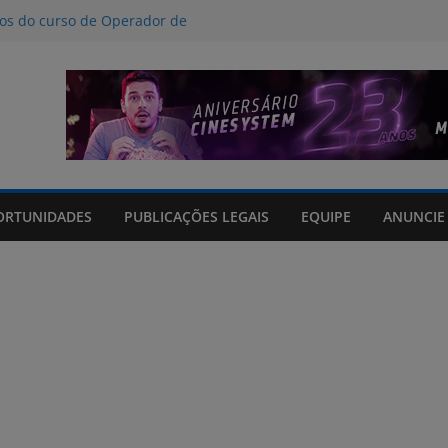
nos do curso de Operador de
 certificados
ção a crimes digitais contra crianças
á poucas chances de cura para o
acto climático, portaria suspende
is na FURG até sexta (7) pela manhã
Grande orienta antecipação de horários
cha
ORTUNIDADES
PUBLICAÇÕES LEGAIS
EQUIPE
ANUNCIE