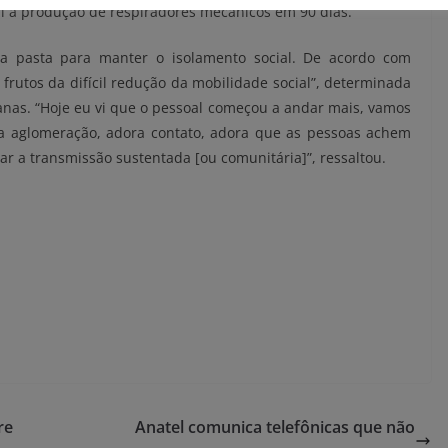
il a produção de respiradores mecânicos em 90 dias.
da pasta para manter o isolamento social. De acordo com
rutos da difícil redução da mobilidade social”, determinada
nas. “Hoje eu vi que o pessoal começou a andar mais, vamos
ora aglomeração, adora contato, adora que as pessoas achem
ar a transmissão sustentada [ou comunitária]”, ressaltou.
re
Anatel comunica telefônicas que não