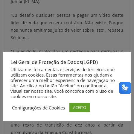
Junior (PT-MA).
“Eu desafio qualquer pessoa a pegar um vídeo deste
líder dizendo que eu era contrário. Não existe. Porque
nós nunca emitimos juízo de valor sobre isso”, rebateu
Sóstenes.
O líder do PL protocolou um destaque para derrubar o
período de transição de 60 dias para a redução da
Lei Geral de Proteção de Dados(LGPD)
jornada de trabalho e afirmou que apresentaria, no
Utilizamos ferramentas e serviços de terceiros que
plenário, o destaque para votação da escala 4X3. O
utilizam cookies. Essas ferramentas nos ajudam a
oferecer uma melhor experiência de navegação no
texto foi rejeitado.
site. Ao clicar no botão “Aceitar” ou continuar a
visualizar nosso site, você concorda com o uso de
O pedido de supressão da regra de transição ocorre
cookies em nosso site.
após o relator Leo Prates não acolher as emendas
Configurações de Cookies
ACEITO
apresentadas por mais de 170 parlamentares do
centrão e da oposição que pretendiam estabelecer
uma regra de transição de dez anos a partir da
promulgação da Emenda Constitucional.