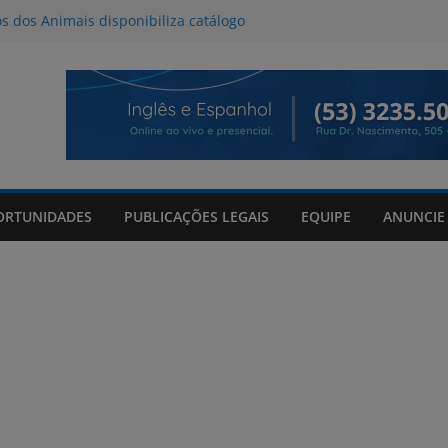
os dos Animais disponibiliza catálogo
oção
l deve provocar tempestades e ventos
de entre quinta e sexta-feira
da Tributo a Raul Seixas no Praça
om mateada e shows no Praça Shopping
de 06/08/2026
ORTUNIDADES
PUBLICAÇÕES LEGAIS
EQUIPE
ANUNCIE