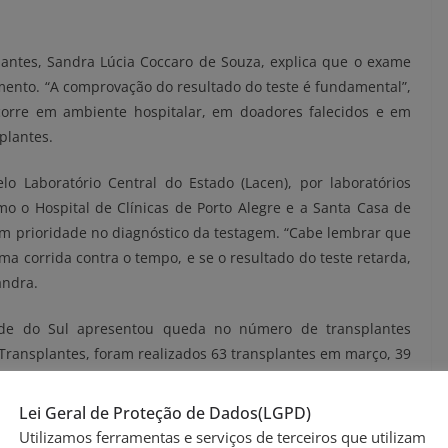
antes, Sandra Lúcia Coccaro de Souza, explica que o exame
mento. “A comprovação do resultado do teste é fundamental”,
ocorre em ambiente hospitalar, em doadores falecidos e em
plantes.
lo Laboratório Central do Estado (Lacen), por laboratórios
omo o Hospital de Clínicas de Porto Alegre e a Santa Casa de
êm prioridade no diagnóstico da testagem. “Cabe lembrar que
ma corrida contra o tempo, e se o resultado do teste retarda,
andra.
ande do Sul apresentou queda no número de transplantes
 Transplantes, foram realizados 63 transplantes em março, 39
que o coronavírus trouxe.
Lei Geral de Proteção de Dados(LGPD)
o preliminares, considerando que transcorreram três meses
Utilizamos ferramentas e serviços de terceiros que utilizam