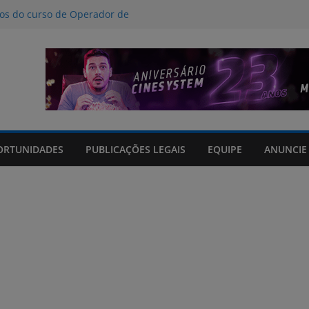
nos do curso de Operador de
 certificados
ção a crimes digitais contra crianças
á poucas chances de cura para o
acto climático, portaria suspende
is na FURG até sexta (7) pela manhã
Grande orienta antecipação de horários
cha
ORTUNIDADES
PUBLICAÇÕES LEGAIS
EQUIPE
ANUNCIE