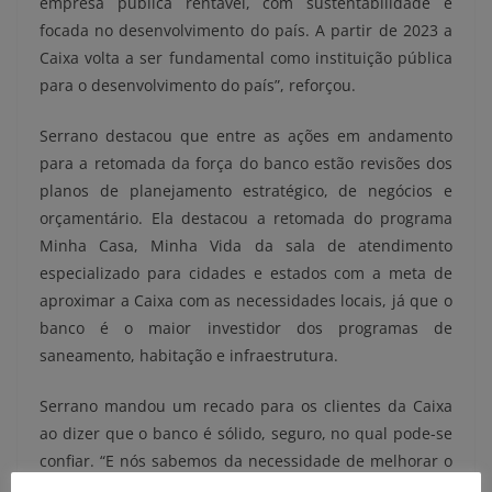
empresa pública rentável, com sustentabilidade e
focada no desenvolvimento do país. A partir de 2023 a
Caixa volta a ser fundamental como instituição pública
para o desenvolvimento do país”, reforçou.
Serrano destacou que entre as ações em andamento
para a retomada da força do banco estão revisões dos
planos de planejamento estratégico, de negócios e
orçamentário. Ela destacou a retomada do programa
Minha Casa, Minha Vida da sala de atendimento
especializado para cidades e estados com a meta de
aproximar a Caixa com as necessidades locais, já que o
banco é o maior investidor dos programas de
saneamento, habitação e infraestrutura.
Serrano mandou um recado para os clientes da Caixa
ao dizer que o banco é sólido, seguro, no qual pode-se
confiar. “E nós sabemos da necessidade de melhorar o
atendimento. Todos os esforços serão feitos no