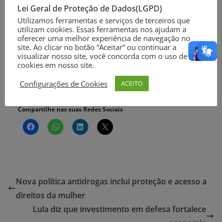
Lei Geral de Proteção de Dados(LGPD)
sentindo de garantir excelência no atendimento para
Utilizamos ferramentas e serviços de terceiros que
os clientes e população atendida pelos programas
utilizam cookies. Essas ferramentas nos ajudam a
sociais. Esse será nosso objetivo nesses próximos
oferecer uma melhor experiência de navegação no
site. Ao clicar no botão “Aceitar” ou continuar a
anos”.
visualizar nosso site, você concorda com o uso de
cookies em nosso site.
Agência Brasil
Configurações de Cookies
ACEITO
Foto: Marcelo Camargo/Agência Brasil
Compartilhe nas suas Redes Sociais
Nova política antidrogas inclui proteção e acesso a
direitos da mulher
Lula diz que investimento em defesa fortalece