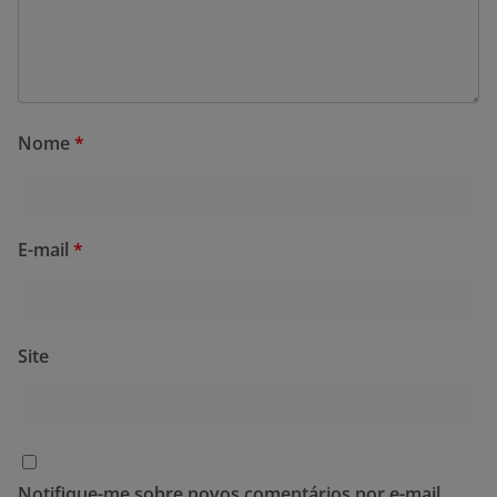
Nome
*
E-mail
*
Site
Notifique-me sobre novos comentários por e-mail.