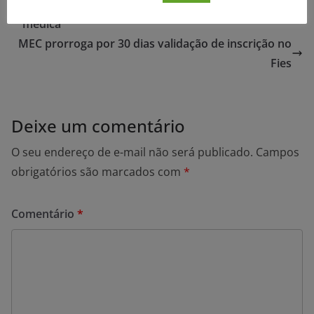
INSS cria serviço para ajustar marcação de perícia
médica
MEC prorroga por 30 dias validação de inscrição no
Fies
Deixe um comentário
O seu endereço de e-mail não será publicado.
Campos
obrigatórios são marcados com
*
Comentário
*