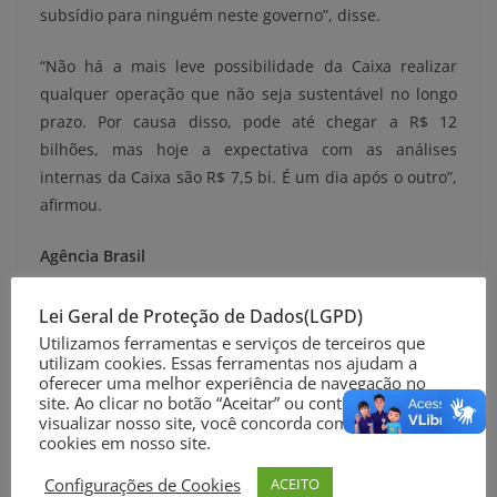
subsídio para ninguém neste governo”, disse.
“Não há a mais leve possibilidade da Caixa realizar
qualquer operação que não seja sustentável no longo
prazo. Por causa disso, pode até chegar a R$ 12
bilhões, mas hoje a expectativa com as análises
internas da Caixa são R$ 7,5 bi. É um dia após o outro”,
afirmou.
Agência Brasil
Foto: Marcelo Camargo/Agência Brasil
Lei Geral de Proteção de Dados(LGPD)
Utilizamos ferramentas e serviços de terceiros que
Compartilhe nas suas Redes Sociais
utilizam cookies. Essas ferramentas nos ajudam a
oferecer uma melhor experiência de navegação no
site. Ao clicar no botão “Aceitar” ou continuar a
visualizar nosso site, você concorda com o uso de
cookies em nosso site.
Configurações de Cookies
ACEITO