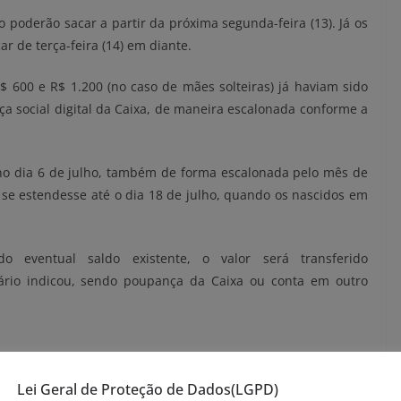
o poderão sacar a partir da próxima segunda-feira (13). Já os
 de terça-feira (14) em diante.
R$ 600 e R$ 1.200 (no caso de mães solteiras) já haviam sido
a social digital da Caixa, de maneira escalonada conforme a
 no dia 6 de julho, também de forma escalonada pelo mês de
e se estendesse até o dia 18 de julho, quando os nascidos em
o eventual saldo existente, o valor será transferido
ário indicou, sendo poupança da Caixa ou conta em outro
a sacar o auxílio para transacionar o dinheiro. O
aplicativo
Lei Geral de Proteção de Dados(LGPD)