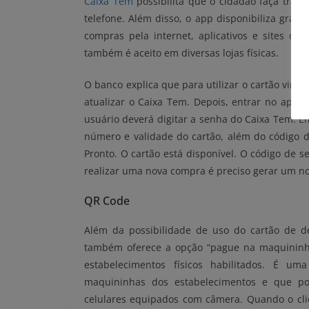
Caixa Tem
possibilita que o cidadão faça trans
telefone. Além disso, o app disponibiliza gratui
compras pela internet, aplicativos e sites d
também é aceito em diversas lojas físicas.
O banco explica que para utilizar o cartão virtua
atualizar o Caixa Tem. Depois, entrar no aplicat
usuário deverá digitar a senha do Caixa Tem. E
número e validade do cartão, além do código de
Pronto. O cartão está disponível. O código de 
realizar uma nova compra é preciso gerar um no
QR Code
Além da possibilidade de uso do cartão de dé
também oferece a opção “pague na maquininha
estabelecimentos físicos habilitados. É u
maquininhas dos estabelecimentos e que pod
celulares equipados com câmera. Quando o clie