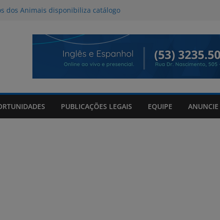
os dos Animais disponibiliza catálogo
oção
l deve provocar tempestades e ventos
de entre quinta e sexta-feira
da Tributo a Raul Seixas no Praça
om mateada e shows no Praça Shopping
de 06/08/2026
ORTUNIDADES
PUBLICAÇÕES LEGAIS
EQUIPE
ANUNCIE