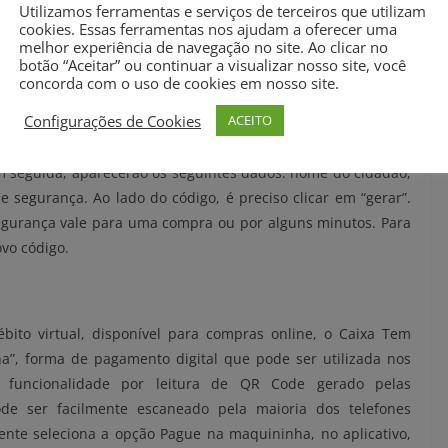
ferências bancárias e ainda pague contas, como água, luz e
Utilizamos ferramentas e serviços de terceiros que utilizam
tamente o cartão de débito virtual. Com ele, é possível fazer
cookies. Essas ferramentas nos ajudam a oferecer uma
melhor experiência de navegação no site. Ao clicar no
e qualquer um dos estabelecimentos credenciados. O cartão
botão “Aceitar” ou continuar a visualizar nosso site, você
concorda com o uso de cookies em nosso site.
Configurações de Cookies
ACEITO
l, o beneficiário precisa gerá-lo. Para isso, o primeiro passo é
ivo e acessar o ícone Cartão de Débito Virtual. Feito isso, o
m seguida, aparecerão os seguintes dados: nome do cidadão,
 segurança. Ao lado do código, é preciso clicar em “gerar”.
segurança vale para uma compra ou por alguns minutos. Para
vo código.
bito virtual, disponível para compras online, o Caixa Tem
”, forma de pagamento digital que pode ser utilizada nos
ma funcionalidade por leitura de QR Code gerado pelas
e ser facilmente escaneado pela maioria dos telefones
nte seleciona a opção Pague na maquininha, no aplicativo,