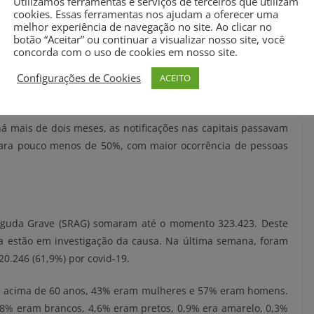
Utilizamos ferramentas e serviços de terceiros que utilizam
os do novo coronavírus, o que equivale a 90,1% de todas as
cookies. Essas ferramentas nos ajudam a oferecer uma
melhor experiência de navegação no site. Ao clicar no
óbitos por covid-19, o equivalente a 45,8% das cidades.
botão “Aceitar” ou continuar a visualizar nosso site, você
concorda com o uso de cookies em nosso site.
iorização da pandemia. Há pouco mais de um mês, eram
Configurações de Cookies
ACEITO
as demais cidades. Esta proporção se inverteu, chegando na
m consequência da covid-19 no interior e 38% nas capitais.
á mais de dois meses, as notificações nas capitais passavam
para pouco menos de 50%, com maior ocorrência de pessoas
 Aguda Grave (SRAG) somaram até o momento 323.423. Deste
da estão em investigação da causa. Na última semana, foram
20.246 (61,9%) por covid-19.
am acima de 60 anos, 43% eram mulheres e 57% eram homens.
28% eram brancos, 4,6% eram pretos, 0,9% era amarelo, 0,3%