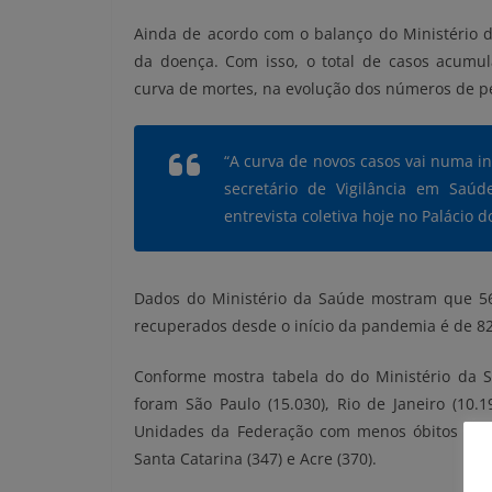
Ainda de acordo com o balanço do Ministério d
da doença. Com isso, o total de casos acumul
curva de mortes, na evolução dos números de pe
“A curva de novos casos vai numa in
secretário de Vigilância em Saú
entrevista coletiva hoje no Palácio d
Dados do Ministério da Saúde mostram que 56
recuperados desde o início da pandemia é de 82
Conforme mostra tabela do do Ministério da S
foram São Paulo (15.030), Rio de Janeiro (10.1
Unidades da Federação com menos óbitos foram
Santa Catarina (347) e Acre (370).