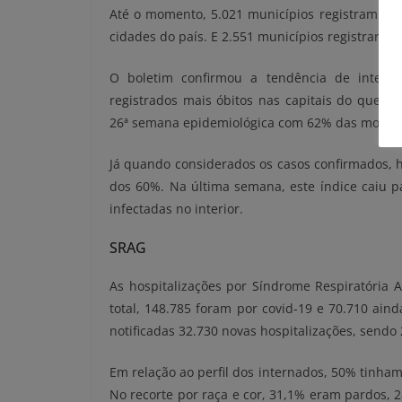
Até o momento, 5.021 municípios registram cas
cidades do país. E 2.551 municípios registraram 
O boletim confirmou a tendência de inter
registrados mais óbitos nas capitais do que n
26ª semana epidemiológica com 62% das mortes e
Já quando considerados os casos confirmados, h
dos 60%. Na última semana, este índice caiu 
infectadas no interior.
SRAG
As hospitalizações por Síndrome Respiratória
total, 148.785 foram por covid-19 e 70.710 ain
notificadas 32.730 novas hospitalizações, sendo 
Em relação ao perfil dos internados, 50% tinh
No recorte por raça e cor, 31,1% eram pardos, 