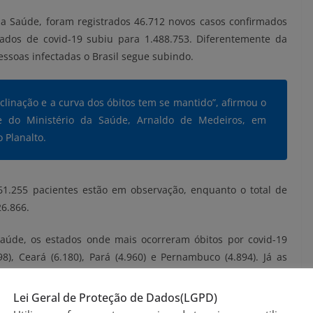
a Saúde, foram registrados 46.712 novos casos confirmados
ados de covid-19 subiu para 1.488.753. Diferentemente da
ssoas infectadas o Brasil segue subindo.
clinação e a curva dos óbitos tem se mantido”, afirmou o
de do Ministério da Saúde, Arnaldo de Medeiros, em
o Planalto.
1.255 pacientes estão em observação, enquanto o total de
6.866.
aúde, os estados onde mais ocorreram óbitos por covid-19
98), Ceará (6.180), Pará (4.960) e Pernambuco (4.894). Já as
 Mato Grosso do Sul (85), Tocantins (204), Roraima (314),
Lei Geral de Proteção de Dados(LGPD)