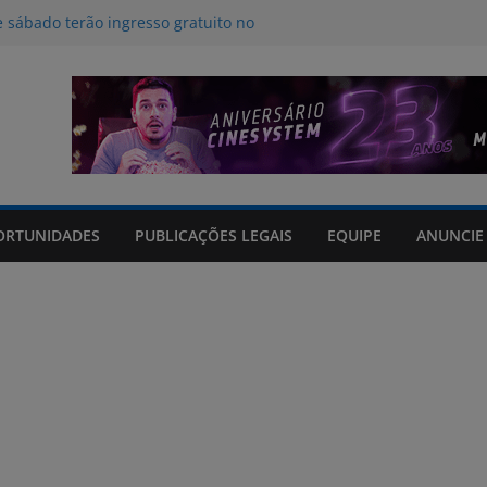
e sábado terão ingresso gratuito no
 Rio Grande Shopping
am danos em 114 municípios e
cinco feridos no Rio Grande do Sul
 para a influência da inteligência
ritmos no desestímulo ao aleitamento
os em tempo real sobre o clima e
 Grande do Sul
opping arrecadará cobertores em
ORTUNIDADES
PUBLICAÇÕES LEGAIS
EQUIPE
ANUNCIE
da RECOM