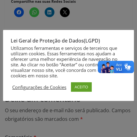
Compartilhe nas suas Redes Sociais
Lei Geral de Proteção de Dados(LGPD)
Município do Rio Grande registra mais um óbito por
Utilizamos ferramentas e serviços de terceiros que
utilizam cookies. Essas ferramentas nos ajudam a
Covid-19
oferecer uma melhor experiência de navegação no
Covid-19: nas últimas 24h, Brasil registra mais de 30
site. Ao clicar no botão “Aceitar” ou continuar a
visualizar nosso site, você concorda com o uso de
mil novos casos
cookies em nosso site.
Configurações de Cookies
ACEITO
Deixe um comentário
O seu endereço de e-mail não será publicado.
Campos
obrigatórios são marcados com
*