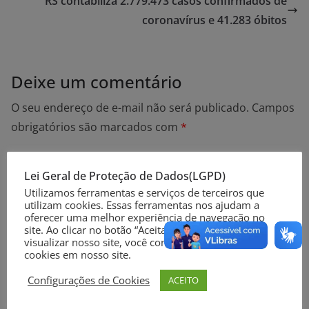
RS contabiliza 2.779.473 casos confirmados de
coronavírus e 41.283 óbitos
Deixe um comentário
O seu endereço de e-mail não será publicado.
Campos
obrigatórios são marcados com
*
Comentário
*
Lei Geral de Proteção de Dados(LGPD)
Utilizamos ferramentas e serviços de terceiros que
utilizam cookies. Essas ferramentas nos ajudam a
oferecer uma melhor experiência de navegação no
site. Ao clicar no botão “Aceitar” ou continuar a
visualizar nosso site, você concorda com o uso de
cookies em nosso site.
Configurações de Cookies
ACEITO