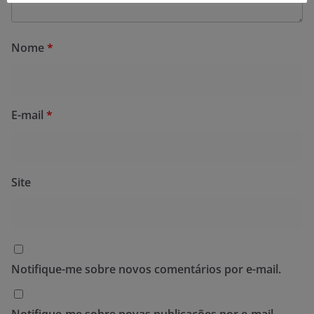
Nome
*
E-mail
*
Site
Notifique-me sobre novos comentários por e-mail.