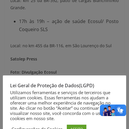
Local: km 25 da BR-392, pátio de cargas Bianchini/Rio
Grande.
17h às 19h – ação de saúde Ecosul/ Posto
Coqueiro SLS
Local: no km 455 da BR-116, em São Lourenço do Sul
Satolep Press
Foto: Divulgação Ecosul
Lei Geral de Proteção de Dados(LGPD)
Compartilhe nas suas Redes Sociais
Utilizamos ferramentas e serviços de terceiros que
utilizam cookies. Essas ferramentas nos ajudam a
oferecer uma melhor experiência de navegação no
site. Ao clicar no botão “Aceitar” ou continuar a
visualizar nosso site, você concorda com o uso de
cookies em nosso site.
ACEITO