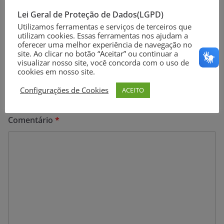
nível em 13 anos
Lei Geral de Proteção de Dados(LGPD)
Utilizamos ferramentas e serviços de terceiros que
utilizam cookies. Essas ferramentas nos ajudam a
oferecer uma melhor experiência de navegação no
site. Ao clicar no botão “Aceitar” ou continuar a
Deixe um comentário
visualizar nosso site, você concorda com o uso de
cookies em nosso site.
O seu endereço de e-mail não será publicado.
Campos
obrigatórios são marcados com
*
Configurações de Cookies
ACEITO
Comentário
*