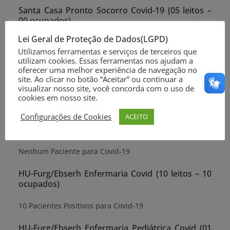
Santa Casa Pronto Socorro Covid-19 (05 leitos –
00 ocupados)
Lei Geral de Proteção de Dados(LGPD)
Nenhum Paciente para Covid-19
Utilizamos ferramentas e serviços de terceiros que
utilizam cookies. Essas ferramentas nos ajudam a
HU-Furg/Ebserh UTI Pediátrica Covid-19 (01 leito
oferecer uma melhor experiência de navegação no
– 00 ocupado)
site. Ao clicar no botão “Aceitar” ou continuar a
visualizar nosso site, você concorda com o uso de
Nenhum Paciente para Covid-19
cookies em nosso site.
Configurações de Cookies
ACEITO
HU-Furg/Ebserh SPA Covid (06 leitos – 00
ocupados)
Nenhum Paciente para Covid-19
HU-Furg/Ebserh Enfermaria Covid (10 leitos – 10
ocupados)
10 Pacientes Positivos para Covid-19
HU-Furg/Ebserh Enfermaria Pediátrica Covid (01