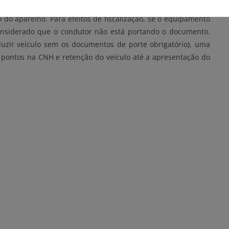
de conexão wi-fi ou dados móveis habilitados, é preciso estar
 do aparelho. Para efeitos de fiscalização, se o equipamento
considerado que o condutor não está portando o documento.
uzir veículo sem os documentos de porte obrigatório), uma
s pontos na CNH e retenção do veículo até a apresentação do