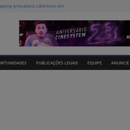
opping arrecadará cobertores em
da RECOM
Pais do Praça acontece neste domingo
am danos em 114 municípios e
cinco feridos no Rio Grande do Sul
 para a influência da inteligência
ritmos no desestímulo ao aleitamento
os em tempo real sobre o clima e
ORTUNIDADES
PUBLICAÇÕES LEGAIS
EQUIPE
ANUNCIE
 Grande do Sul